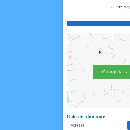
femme, sage
Charge la car
Calculer itinéraire: