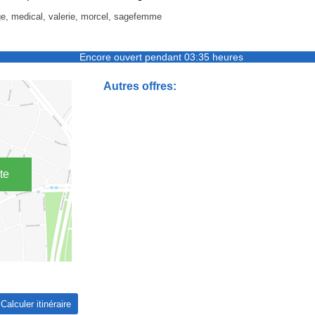
, medical, valerie, morcel, sagefemme
Encore ouvert pendant 03:35 heures
Autres offres:
te