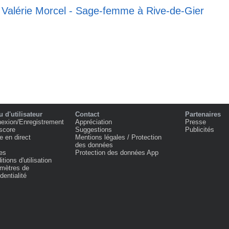
e Valérie Morcel - Sage-femme à Rive-de-Gier
 d'utilisateur
Contact
Partenaires
exion/Enregistrement
Appréciation
Presse
score
Suggestions
Publicités
e en direct
Mentions légales / Protection
des données
es
Protection des données App
tions d'utilisation
mètres de
dentialité