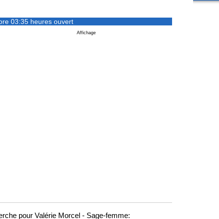
ore 03:35 heures ouvert
Affichage
rche pour Valérie Morcel - Sage-femme: