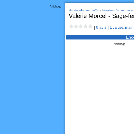
Affichage
Horairesdouverture24
»
Horaires d'ouverture à 
Valérie Morcel - Sage-f
|
0 avis
|
Évaluez maint
Enc
Affichage