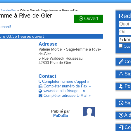
Rive-de-Gier
» Valérie Morcel - Sage-femme à Rive-de-Gier
emme à Rive-de-Gier
Rech
🕒 Ouvert
enant!
ore 03:35 heures ouvert
Adresse
Ouve
Valérie Morcel - Sage-femme
à Rive-
de-Gier
5 Rue Waldeck Rousseau
Cor
42800
Rive-de-Gier
Sig
Contact
Compléter numéro d'appel »
Pou
Compléter numéro de Fax »
www.doctolib.fr/sage... »
Compléter adresse E-Mail »
Sig
Publié par
Ai
PaDuGa
Con