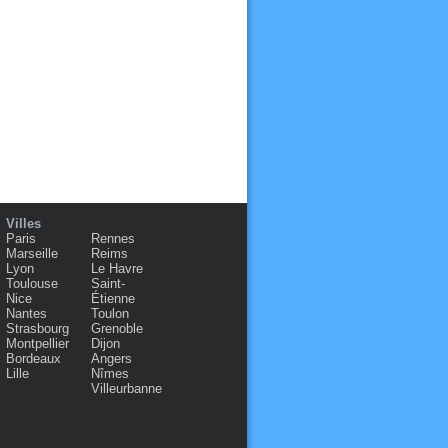
Villes
Paris
Rennes
Marseille
Reims
Lyon
Le Havre
Toulouse
Saint-
Nice
Étienne
Nantes
Toulon
Strasbourg
Grenoble
Montpellier
Dijon
Bordeaux
Angers
Lille
Nîmes
Villeurbanne