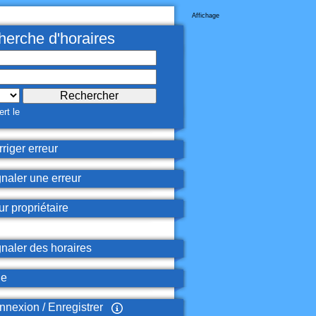
Affichage
erche d'horaires
rt le
riger erreur
naler une erreur
r propriétaire
naler des horaires
de
nexion / Enregistrer