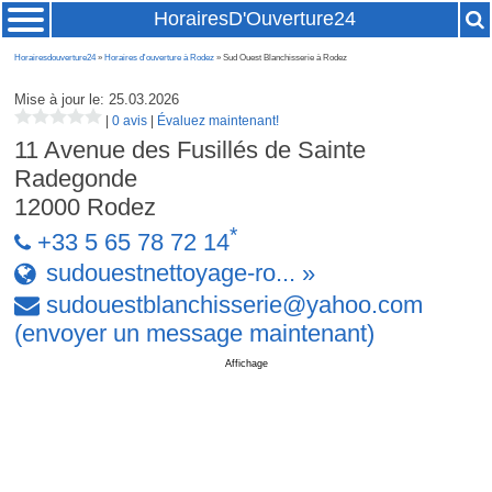
HorairesD'Ouverture24
Horairesdouverture24
»
Horaires d'ouverture à Rodez
» Sud Ouest Blanchisserie à Rodez
Mise à jour le: 25.03.2026
|
0 avis
|
Évaluez maintenant!
11 Avenue des Fusillés de Sainte
Radegonde
12000
Rodez
*
+33 5 65 78 72 14
sudouestnettoyage-ro... »
sudouestblanchisserie
@
yahoo
.
com
(envoyer un message maintenant)
Affichage