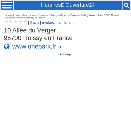
HorairesD'Ouverture24
Horairesdouverture24
»
Horaires d'ouverture à Roissy en France
» Onepark / Parking Aéroport Paris CDG - Novotel
Convention Wellness à Roissy en France
|
0 avis
|
Évaluez maintenant!
10 Allée du Verger
95700
Roissy en France
www.onepark.fr »
Affichage