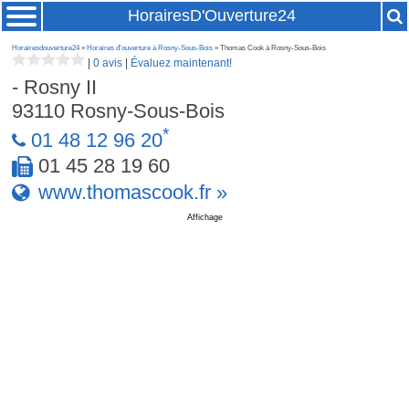
HorairesD'Ouverture24
Horairesdouverture24
»
Horaires d'ouverture à Rosny-Sous-Bois
» Thomas Cook à Rosny-Sous-Bois
|
0 avis
|
Évaluez maintenant!
- Rosny II
93110
Rosny-Sous-Bois
*
01 48 12 96 20
01 45 28 19 60
www.thomascook.fr »
Affichage