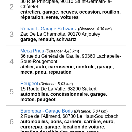
30 Rue Principale, 90110 Saint-Germain-le-
2
Châtelet
entretien, garage, neuves, occasion, rouillon,
réparation, vente, voitures
Renault - Garage Schwartz
(
Distance: 4,36 km
)
3
Zac De La Charmotte, 90170 Anjoutey
garage, renault, schwartz
Meca Pneu
(
Distance: 4,43 km
)
36 rue du Général de Gaulle, 90360 Lachapelle-
4
Sous-Rougemont
atelier, auto, carrosserie, controle, garage,
meca, pneu, reparation
Peugeot
(
Distance: 5,03 km
)
15 Route De La Valle, 68290 Sickert
5
automobiles, concéssionnaire, garage,
motos, peugeot
Eurorepar - Garage Boris
(
Distance: 5,04 km
)
2 Rue de l'Allmend, 68780 Le Haut-Soultzbach
6
automobiles, boris, carriere, carrière, euro,
eurorepar, garage, location de voiture,