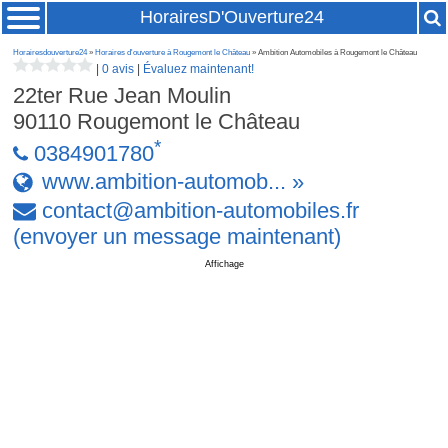
HorairesD'Ouverture24
Horairesdouverture24
»
Horaires d'ouverture à Rougemont le Château
» Ambition Automobiles à Rougemont le Château
|
0 avis
|
Évaluez maintenant!
22ter Rue Jean Moulin
90110
Rougemont le Château
*
0384901780
www.ambition-automob... »
contact
@
ambition-automobiles
.
fr
(envoyer un message maintenant)
Affichage