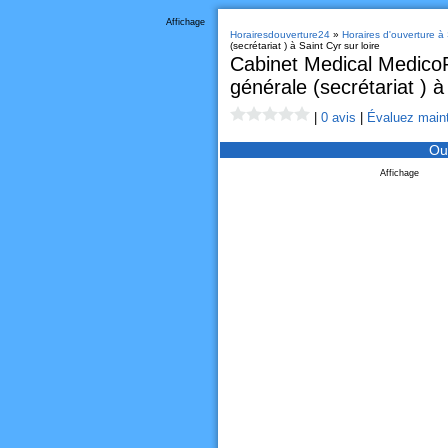
Affichage
Horairesdouverture24
»
Horaires d'ouverture à S
(secrétariat ) à Saint Cyr sur loire
Cabinet Medical Medico
générale (secrétariat ) à
|
0 avis
|
Évaluez maint
Ou
Affichage