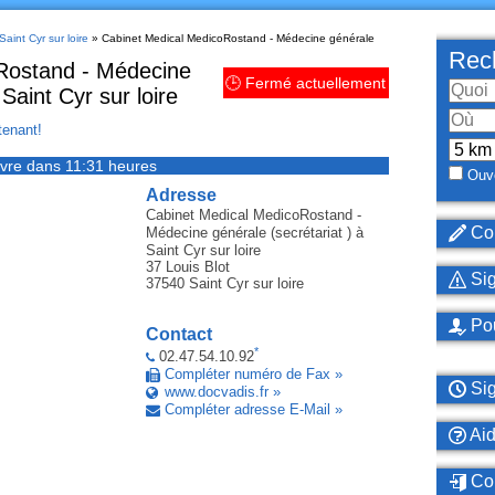
aint Cyr sur loire
» Cabinet Medical MedicoRostand - Médecine générale
Rech
Rostand - Médecine
🕒 Fermé actuellement
 Saint Cyr sur loire
enant!
vre dans 11:31 heures
Ouve
Adresse
Cabinet Medical MedicoRostand -
Cor
Médecine générale (secrétariat )
à
Saint Cyr sur loire
37 Louis Blot
Sig
37540
Saint Cyr sur loire
Pou
Contact
*
02.47.54.10.92
Compléter numéro de Fax »
Sig
www.docvadis.fr »
Compléter adresse E-Mail »
Ai
Con