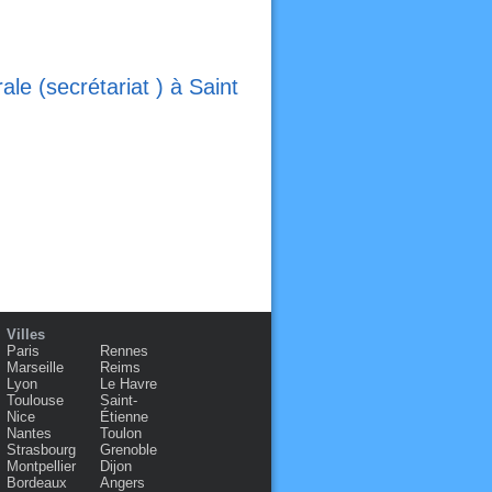
e (secrétariat ) à Saint
Villes
Paris
Rennes
Marseille
Reims
Lyon
Le Havre
Toulouse
Saint-
Nice
Étienne
Nantes
Toulon
Strasbourg
Grenoble
Montpellier
Dijon
Bordeaux
Angers