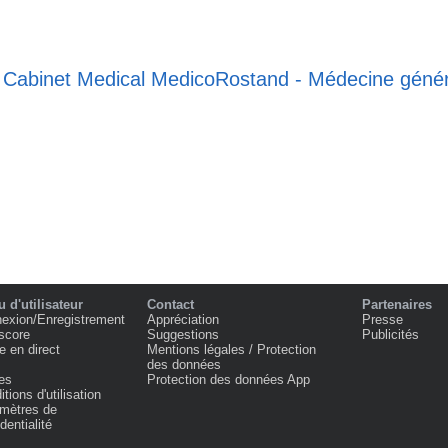
 Cabinet Medical MedicoRostand - Médecine général
 d'utilisateur
Contact
Partenaires
exion/Enregistrement
Appréciation
Presse
score
Suggestions
Publicités
e en direct
Mentions légales / Protection
des données
es
Protection des données App
tions d'utilisation
mètres de
dentialité