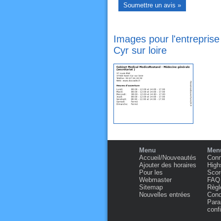
Images pour l'entreprise
Cyr sur loire
Menu
Menu
Accueil/Nouveautés
Conn
Ajouter des horaires
High
Pour les
Scor
Webmaster
FAQ
Sitemap
Règl
Nouvelles entrées
Condi
Para
confi