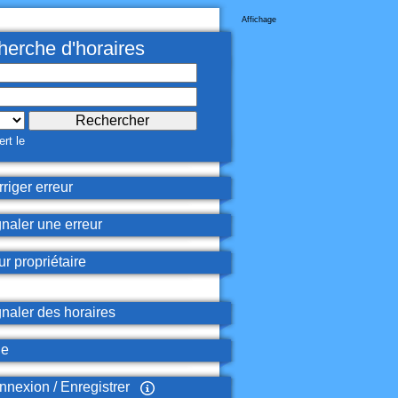
Affichage
erche d'horaires
rt le
riger erreur
naler une erreur
r propriétaire
naler des horaires
de
nexion / Enregistrer