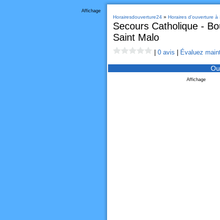
Affichage
Horairesdouverture24
»
Horaires d'ouverture à
Secours Catholique - Bou
Saint Malo
|
0 avis
|
Évaluez maint
Ou
Affichage