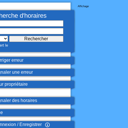
Affichage
erche d'horaires
rt le
riger erreur
naler une erreur
r propriétaire
naler des horaires
de
nexion / Enregistrer