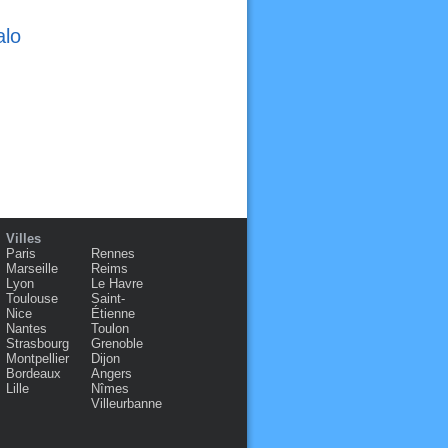
alo
Villes
Paris
Rennes
Marseille
Reims
Lyon
Le Havre
Toulouse
Saint-
Nice
Étienne
Nantes
Toulon
Strasbourg
Grenoble
Montpellier
Dijon
Bordeaux
Angers
Lille
Nîmes
Villeurbanne