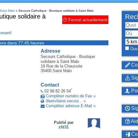
 Saint Malo
» Secours Catholique - Boutique solidaire à Saint Malo
tique solidaire à
Rech
🕒 Fermé actuellement
enant!
vre dans 77:45 heures
Ouve
Adresse
Secours Catholique - Boutique
solidaire
à Saint Malo
Cor
19 Rue de la Chaussée
35400
Saint Malo
Sig
Contact
*
Pou
02 99 82 26 54
Compléter numéro de Fax »
illeetvilaine.secour... »
Compléter adresse E-Mail »
Sig
Ai
Publié par
zfd31
Con