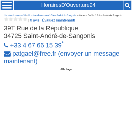
HorairesD'Ouverture24
Horairesdouverture24
»
Horaires d'ouverture à Saint-André-de-Sangonis
» Almazan Gaëlle à Saint-André-de-Sangonis
|
0 avis
|
Évaluez maintenant!
39T Rue de la République
34725
Saint-André-de-Sangonis
*
+33 4 67 66 15 39
patgael
@
free
.
fr
(envoyer un message
maintenant)
Affichage