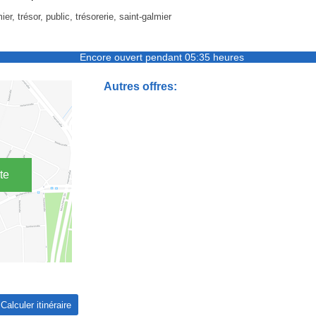
ier, trésor, public, trésorerie, saint-galmier
Encore ouvert pendant 05:35 heures
Autres offres:
te