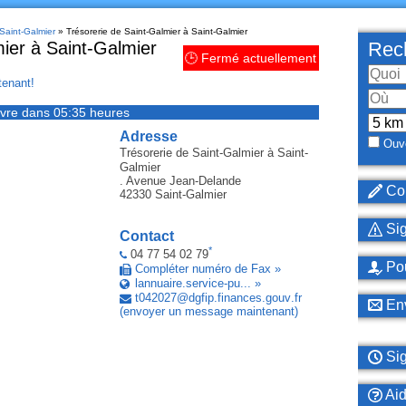
 Saint-Galmier
» Trésorerie de Saint-Galmier à Saint-Galmier
ier à Saint-Galmier
Rech
🕒 Fermé actuellement
enant!
vre dans 05:35 heures
Adresse
Ouve
Trésorerie de Saint-Galmier
à Saint-
Galmier
. Avenue Jean-Delande
Cor
42330
Saint-Galmier
Sig
Contact
*
04 77 54 02 79
Pou
Compléter numéro de Fax »
lannuaire.service-pu... »
t042027
@
dgfip
.
finances
.
gouv
.
fr
Env
(envoyer un message maintenant)
Sig
Ai