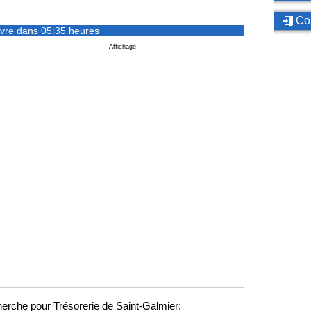
Con
vre dans 05:35 heures
Affichage
erche pour Trésorerie de Saint-Galmier: