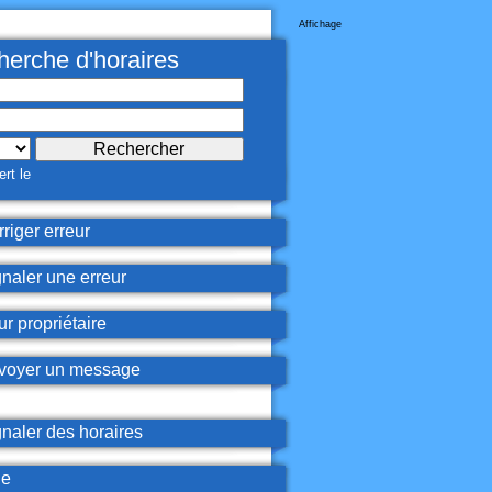
Affichage
erche d'horaires
rt le
riger erreur
naler une erreur
r propriétaire
oyer un message
naler des horaires
de