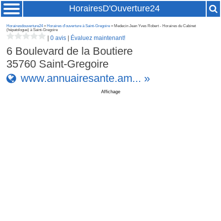
HorairesD'Ouverture24
Horairesdouverture24
»
Horaires d'ouverture à Saint-Gregoire
» Medecin Jean Yves Robert - Horaires du Cabinet
(hépatologue) à Saint-Gregoire
|
0 avis
|
Évaluez maintenant!
6 Boulevard de la Boutiere
35760
Saint-Gregoire
www.annuairesante.am... »
Affichage