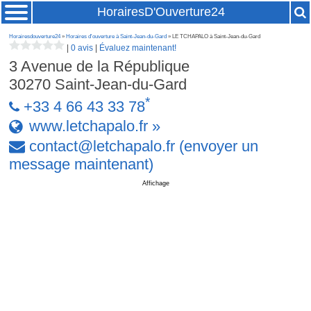
HorairesD'Ouverture24
Horairesdouverture24
»
Horaires d'ouverture à Saint-Jean-du-Gard
» LE TCHAPALO à Saint-Jean-du-Gard
|
0 avis
|
Évaluez maintenant!
3 Avenue de la République
30270
Saint-Jean-du-Gard
*
+33 4 66 43 33 78
www.letchapalo.fr »
contact
@
letchapalo
.
fr
(envoyer un
message maintenant)
Affichage