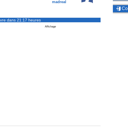
madreal
Con
vre dans 21:17 heures
Affichage