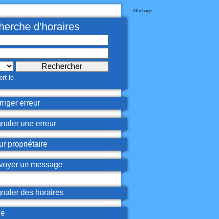
Affichage
erche d'horaires
rt le
riger erreur
naler une erreur
r propriétaire
oyer un message
naler des horaires
de