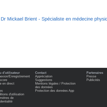
 Dr Mickael Brient - Spécialiste en médecine physi
 d'utilisateur
Contact
Partenaires
exion/Enregistrement
Appréciation
Presse
score
Suggestions
Publicités
e en direct
Mentions légales / Protection
des données
es
Protection des données App
tions d'utilisation
mètres de
dentialité