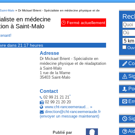
 Saint-Malo
» Dr Mickael Brient - Spécialiste en médecine physique et de
Rech
ialiste en médecine
🕒 Fermé actuellement
tion à Saint-Malo
enant!
vre dans 21:17 heures
Ouve
Adresse
Dr Mickael Brient - Spécialiste en
Cor
médecine physique et de réadaptation
à Saint-Malo
1 rue de la Marne
Sig
35403
Saint-Malo
Pou
Contact
*
02 99 21 21 21
Env
02 99 21 20 20
www.cht-ranceemeraud... »
direction
@
cht-ranceemeraude
.
fr
(envoyer un message maintenant)
Sig
Ai
Publié par