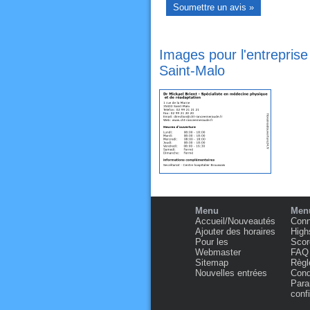
Images pour l'entreprise
Saint-Malo
Menu
Menu
Accueil/Nouveautés
Conn
Ajouter des horaires
High
Pour les
Scor
Webmaster
FAQ
Sitemap
Règl
Nouvelles entrées
Condi
Para
confi