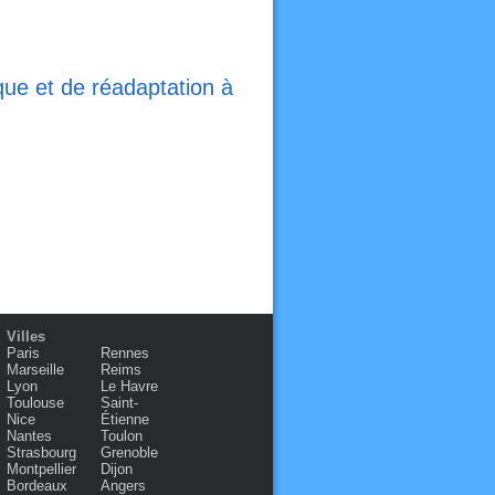
que et de réadaptation à
Villes
Paris
Rennes
Marseille
Reims
Lyon
Le Havre
Toulouse
Saint-
Nice
Étienne
Nantes
Toulon
Strasbourg
Grenoble
Montpellier
Dijon
Bordeaux
Angers