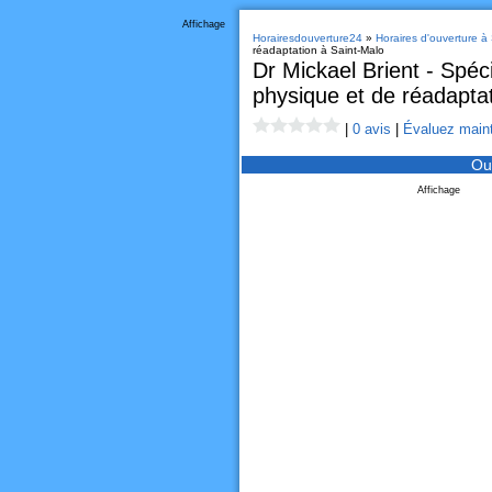
Affichage
Horairesdouverture24
»
Horaires d'ouverture à
réadaptation à Saint-Malo
Dr Mickael Brient - Spéc
physique et de réadapta
|
0 avis
|
Évaluez maint
Ou
Affichage