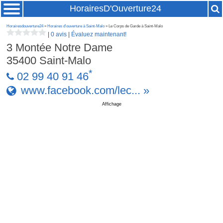
HorairesD'Ouverture24
Horairesdouverture24
»
Horaires d'ouverture à Saint-Malo
» Le Corps de Garde à Saint-Malo
|
0 avis
|
Évaluez maintenant!
3 Montée Notre Dame
35400
Saint-Malo
*
02 99 40 91 46
www.facebook.com/lec... »
Affichage