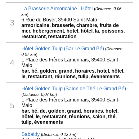
La Brasserie Armoricaine - Hôtel
(
Distance: 0,06
km
)
6 Rue du Boyer, 35400 Saint-Malo
3
armoricaine, brasserie, chambre, fruits de
mer, hebergement, hotel, hôtel, la, poissons,
restaurant, restauration
Hôtel Golden Tulip (Bar Le Grand Bé)
(
Distance:
0,07 km
)
1 Place des Frères Lamennais, 35400 Saint
4
Malo
bar, bé, golden, grand, horaires, hotel, hôtel,
le, restaurant, réunions, tulip, évenements
Hôtel Golden Tulip (Salon de Thé Le Grand Bé)
(
Distance: 0,07 km
)
1 Place des Frères Lamennais, 35400 Saint-
5
Malo
bar, bé, de, golden, grand, horaires, hotel,
hôtel, le, restaurant, réunions, salon, thé,
tulip, évenements
Sabaidy
(
Distance: 0,12 km
)