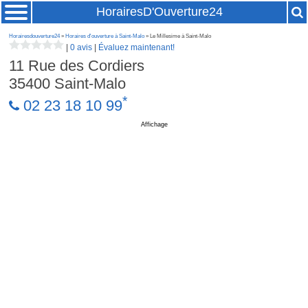
HorairesD'Ouverture24
Horairesdouverture24
»
Horaires d'ouverture à Saint-Malo
» Le Millesime à Saint-Malo
|
0 avis
|
Évaluez maintenant!
11 Rue des Cordiers
35400
Saint-Malo
*
02 23 18 10 99
Affichage