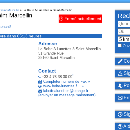
Saint-Marcellin
» La Boîte A Lunettes à Saint-Marcellin
int-Marcellin
Rech
🕒 Fermé actuellement
enant!
vre dans 05:13 heures
Adresse
Ouve
La Boîte A Lunettes
à Saint-Marcellin
51 Grande Rue
38160
Saint-Marcellin
Cor
Contact
Sig
*
+33 4 76 38 30 09
Compléter numéro de Fax »
Pou
www.boite-lunettes.f... »
laboitealunettes
@
orange
.
fr
(envoyer un message maintenant)
Env
Sig
Ai