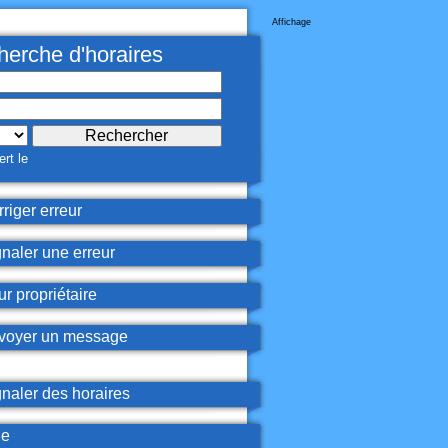
Affichage
erche d'horaires
rt le
riger erreur
naler une erreur
r propriétaire
oyer un message
naler des horaires
de