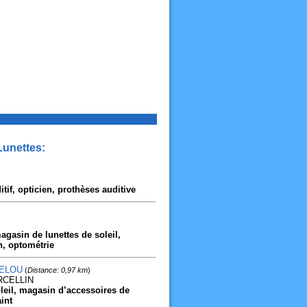
Lunettes:
ditif, opticien, prothèses auditive
agasin de lunettes de soleil,
n, optométrie
LELOU
(
Distance: 0,97 km
)
RCELLIN
oleil, magasin d’accessoires de
int