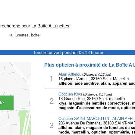
recherche pour La Boîte A Lunettes:
la, lunettes, boite
Encore ouvert pendant 05:13 heures
Plus opticien à proximité de La Boîte A 
Alain Afflelou
(
Distance: 0,12 km
)
1
16 place d'Armes, 38160 Saint Marcellin
afflelou, aide auditive, alain, appareil au
Opticien Krys
(
Distance: 0,14 km
)
2
18 Grande Rue, 38160 Saint-marcellin
te
krys, magasin de lentilles correctrices, m
magasin d’accessoires de mode, opticie
Opticien SAINT-MARCELLIN - ALAIN AFF
3
206 Avenue De Romans, 38160 SAINT-MA
afflelou, alain, magasin de lunettes de s
mode, marcellin, opticien, optométrie, sa