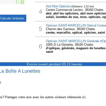
Atol Mon Opticien
(
Distance: 1,51 km
)
4
Centre Commercial Leclerc, 38160 Chatte
atol, atol les opticiens, atol mon opticien,
soleil, lunettes de vue, mon, opticien, op
Opticien SAINT-MARCELLIN Optical Cente
5
Chemin des Gameux, 38160 Chatte
center, marcellin, optical, opticien, saint
Opticien SAINT MARCELLIN Générale d'Op
6
1005 Zi La Gloriette, 38160 Chatte
d'optique, générale, magasin de lunettes 
saint
Encore ouvert pendant 05:13 heures
La Boîte A Lunettes
!
? Partagez votre avis avec les autres visiteurs intéressés ici.