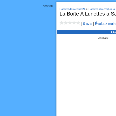
Affichage
Horairesdouverture24
»
Horaires d'ouverture à 
La Boîte A Lunettes à Sa
|
0 avis
|
Évaluez maint
Ou
Affichage