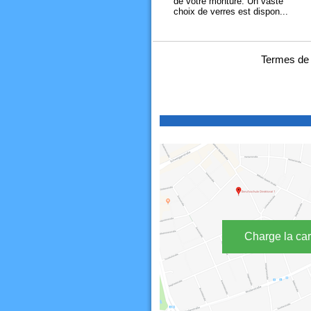
de votre monture. Un vaste
choix de verres est dispon...
Termes de 
Charge la car