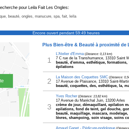
echerche pour Leila Fait Les Ongles:
ique, beauté, ongles, manucure, spa, fait, leïla
Encore ouvert pendant 59:49 heures
Plus Bien-être & Beauté à proximité de L
L'Atelier d'Emma
(
Distance: 0,13 km
)
1
7 C rue de la Transhumance, 13310 Saint M
beauté, d'emma, esthétique, formations, in
épilations
La Maison des Coquettes SMC
(
Distance: 0,
2
te
17 Avenue de Plaisance, 13310 Saint-Marti
beauté, coquettes, des, esthétique, la, 
Yves Rocher
(
Distance: 13,82 km
)
17 Avenue du Maréchal Juin, 13200 Arles
3
crème de jour, démaquillant, epilation mai
epilations, fond de teint, gel douche, g
beauté, maquillage, mascara, modelage, 
lèvres, shampoing, soin visage, soins co
Arnaud Ganet - Pédicure-podologue
(
Distanc