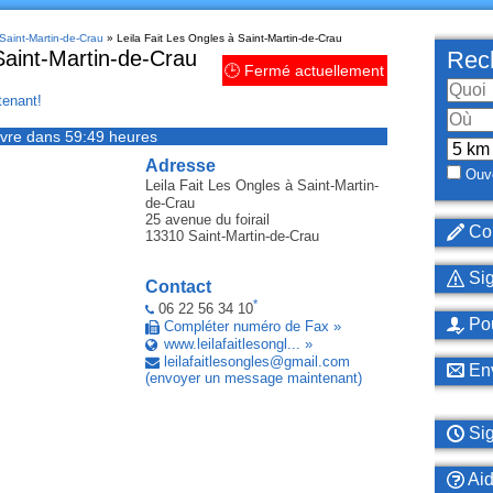
 Saint-Martin-de-Crau
» Leila Fait Les Ongles à Saint-Martin-de-Crau
Saint-Martin-de-Crau
Rech
🕒 Fermé actuellement
enant!
vre dans 59:49 heures
Adresse
Ouve
Leila Fait Les Ongles
à Saint-Martin-
de-Crau
25 avenue du foirail
Cor
13310
Saint-Martin-de-Crau
Sig
Contact
*
06 22 56 34 10
Pou
Compléter numéro de Fax »
www.leilafaitlesongl... »
leilafaitlesongles
@
gmail
.
com
Env
(envoyer un message maintenant)
Sig
Ai