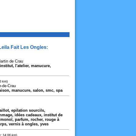
eila Fait Les Ongles:
artin de Crau
stitut, l'atelier, manucure,
56 km
)
n-de-Crau
maison, manucure, salon, smc, spa
llot, epilation sourcils,
ommage, idées cadeaux, institut de
monoï, parfum, rocher, rouge à
rps, vernis à ongles, yves
e: 14,06 km
)