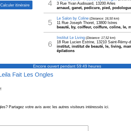
4
3 Rue Yvan Audouard, 13200 Arles
arnaud, ganet, pedicure, pied, podologue
Le Salon by Coline
(
Distance: 16,50 km
)
5
11 Rue Joseph Thoret, 13800 Istres
beauté, by, coiffeur, coiffure, coline, le
Institut Le Living
(
Distance: 17,52 km
)
6
18 Rue Lucien Estrine, 13210 Saint-Rémy-
institut, institut de beauté, le, living, m
épilations
Encore ouvert pendant 59:49 heures
Leila Fait Les Ongles
!
es? Partagez votre avis avec les autres visiteurs intéressés ici.