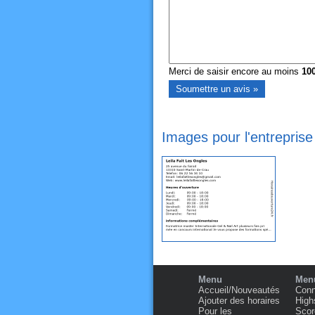
Merci de saisir encore au moins
10
Images pour l'entreprise
Menu
Menu
Accueil/Nouveautés
Conn
Ajouter des horaires
High
Pour les
Scor