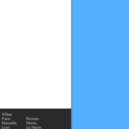
Villes
Paris
Rennes
Marseille
Reims
Lyon
Le Havre