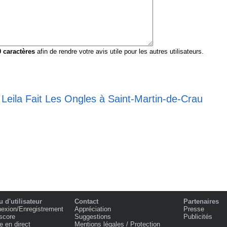
0
caractères
afin de rendre votre avis utile pour les autres utilisateurs.
 Leila Fait Les Ongles à Saint-Martin-de-Crau
 d'utilisateur
Contact
Partenaires
exion/Enregistrement
Appréciation
Presse
score
Suggestions
Publicités
e en direct
Mentions légales / Protection