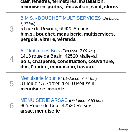
clair, fenêtres, fermetures, installation,
menuiserie, portes, rénovation, saint, stores
B.M.S. - BOUCHET MULTISERVICES
(
Distance:
6,92 km
)
3
5 Rue du Revoux, 69420 Ampuis
b.m.s., bouchet, menuiserie, multiservices,
pergola, vitrerie, véranda
A l'Ombre des Bois
(
Distance: 7,09 km
)
1413 route de Bazin, 42520 Malleval
4
bois, charpente, construction, couverture,
des, l'ombre, menuiserie, travaux
Menuiserie Mounier
(
Distance: 7,21 km
)
5
3 Lieu-dit À Sordet, 42410 Pélussin
menuiserie, mounier
MENUISERIE ARSAC
(
Distance: 7,53 km
)
6
965 Route du Briat, 42520 Roisey
arsac, menuiserie
Anzeige