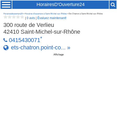
HorairesD'Ouverture24
Horairesdouverture24
»
Horaires d'ouverture à Saint-Michel-sur-Rhône
» Ets Chatron à Saint-Michel-sur-Rhône
|
0 avis
|
Évaluez maintenant!
300 route de Verlieu
42410
Saint-Michel-sur-Rhône
*
0415430071
ets-chatron.point-co... »
Affichage