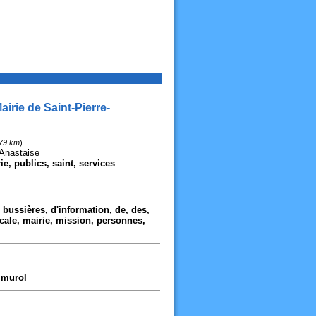
irie de Saint-Pierre-
,79 km
)
-Anastaise
ie, publics, saint, services
 bussières, d'information, de, des,
locale, mairie, mission, personnes,
, murol