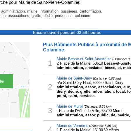
che pour Mairie de Saint-Pierre-Colamine:
, administration, mairie, information, bussières, d'information,
sion, associations, greffe, dédié, personnes, colamine
Encore ouvert pendant 03:58 heures
Plus Bâtiments Publics à proximité de Ma
Colamine:
Mairie Besse-et-Saint-Anastaise
(
Distance: 3
1
2 Place de la Mairie, 63610 Besse-et-Saint
administration, anastaise, besse, et, mair
Mairie de Saint-Diéry
(
Distance: 4,02 km
)
te
n/a Saint-Diéry-Haut, 63320 Saint-Diéry
2
administration, assoc, associations, aux,
diéry, dédié, greffe, information, local, 
point, saint, services
Mairie de Murol
(
Distance: 5,36 km
)
3
. Place de l'Hôtel-de-Ville, 63790 Murol
administration, assoc public, de, mairie
Mairie de Verrières
(
Distance: 5,55 km
)
4
1 Place de la Mairie, 16130 Verrières