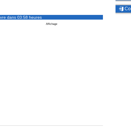
Con
vre dans 03:58 heures
Affichage