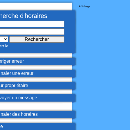
Affichage
erche d'horaires
rt le
riger erreur
naler une erreur
r propriétaire
oyer un message
naler des horaires
de