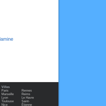
olamine
Villes
Paris
Rennes
Marseille
Reims
Lyon
Le Havre
Toulouse
Saint-
Nice
Étienne