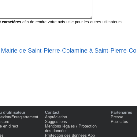
0
caractères
afin de rendre votre avis utile pour les autres utilisateurs.
 Mairie de Saint-Pierre-Colamine à Saint-Pierre-C
 d'utilisateur
Contact
Partenaires
exion/Enregistrement
Appréciation
Presse
score
Suggestions
Publicités
e en direct
Mentions légales / Protection
des données
es
Protection des données App