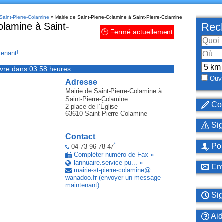
 Saint-Pierre-Colamine
» Mairie de Saint-Pierre-Colamine à Saint-Pierre-Colamine
olamine à Saint-
Rech
🕒 Fermé actuellement
enant!
vre dans 03:58 heures
Ouve
Adresse
Mairie de Saint-Pierre-Colamine
à
Saint-Pierre-Colamine
Cor
2 place de l’Église
63610
Saint-Pierre-Colamine
Sig
Contact
*
Pou
04 73 96 78 47
Compléter numéro de Fax »
lannuaire.service-pu... »
Env
mairie-st-pierre-colamine
@
wanadoo
.
fr
(envoyer un message
maintenant)
Sig
Ai