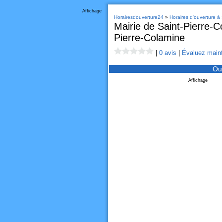
Affichage
Horairesdouverture24
»
Horaires d'ouverture à
Mairie de Saint-Pierre-C
Pierre-Colamine
|
0 avis
|
Évaluez maint
Ou
Affichage