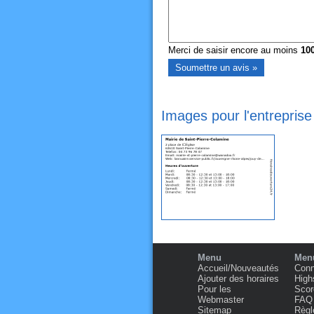
Merci de saisir encore au moins
10
Images pour l'entreprise
Menu
Menu
Accueil/Nouveautés
Conn
Ajouter des horaires
High
Pour les
Scor
Webmaster
FAQ
Sitemap
Règl