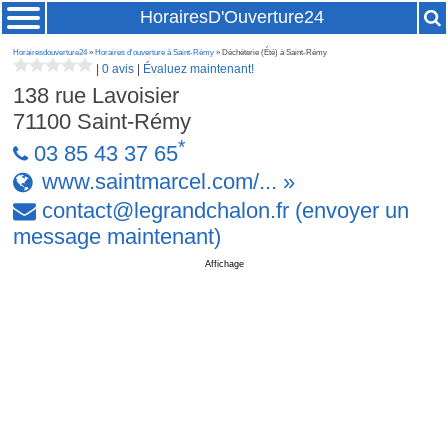
HorairesD'Ouverture24
Horairesdouverture24
»
Horaires d'ouverture à Saint-Rémy
» Déchèterie (Été) à Saint-Rémy
|
0 avis
|
Évaluez maintenant!
138 rue Lavoisier
71100
Saint-Rémy
*
03 85 43 37 65
www.saintmarcel.com/... »
contact
@
legrandchalon
.
fr
(envoyer un
message maintenant)
Affichage