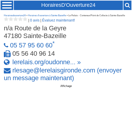
HorairesD'Ouverture24
Horairesdouverture24
»
Horaires d'ouverture à Sainte-Bazeille
» Le Relais - Conteneur/Point de Collecte à Sainte-Bazeille
|
0 avis
|
Évaluez maintenant!
n/a Route de la Geyre
47180
Sainte-Bazeille
*
05 57 95 60 60
05 56 40 96 14
lerelais.org/oudonne... »
rlesage
@
lerelaisgironde
.
com
(envoyer
un message maintenant)
Affichage