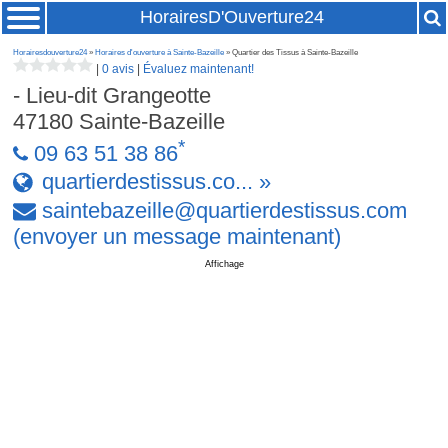
HorairesD'Ouverture24
Horairesdouverture24
»
Horaires d'ouverture à Sainte-Bazeille
» Quartier des Tissus à Sainte-Bazeille
|
0 avis
|
Évaluez maintenant!
- Lieu-dit Grangeotte
47180
Sainte-Bazeille
*
09 63 51 38 86
quartierdestissus.co... »
saintebazeille
@
quartierdestissus
.
com
(envoyer un message maintenant)
Affichage