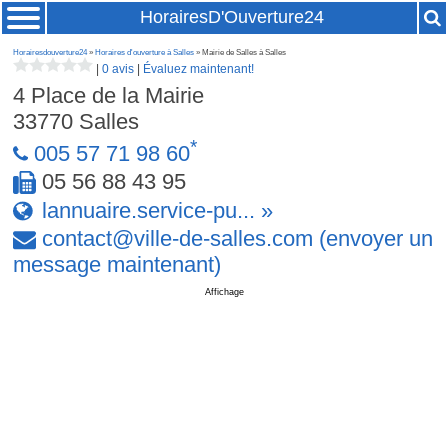
HorairesD'Ouverture24
Horairesdouverture24
»
Horaires d'ouverture à Salles
» Mairie de Salles à Salles
|
0 avis
|
Évaluez maintenant!
4 Place de la Mairie
33770
Salles
*
005 57 71 98 60
05 56 88 43 95
lannuaire.service-pu... »
contact
@
ville-de-salles
.
com
(envoyer un
message maintenant)
Affichage