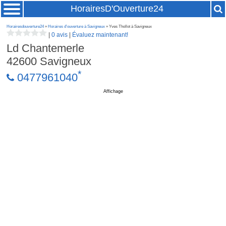
HorairesD'Ouverture24
Horairesdouverture24
»
Horaires d'ouverture à Savigneux
» Yves Thollot à Savigneux
|
0 avis
|
Évaluez maintenant!
Ld Chantemerle
42600
Savigneux
*
0477961040
Affichage