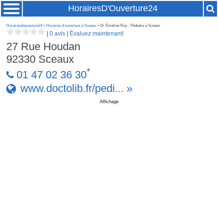
HorairesD'Ouverture24
Horairesdouverture24
»
Horaires d'ouverture à Sceaux
» Dr Émeline Roy - Pédiatre à Sceaux
|
0 avis
|
Évaluez maintenant!
27 Rue Houdan
92330
Sceaux
*
01 47 02 36 30
www.doctolib.fr/pedi... »
Affichage