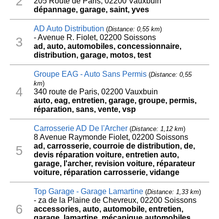
2
205 Route de Paris, 02200 Vauxbuin
dépannage, garage, saint, yves
AD Auto Distribution
(
Distance: 0,55 km
)
- Avenue R. Fiolet, 02200 Soissons
3
ad, auto, automobiles, concessionnaire,
distribution, garage, motos, test
Groupe EAG - Auto Sans Permis
(
Distance: 0,55
km
)
4
340 route de Paris, 02200 Vauxbuin
auto, eag, entretien, garage, groupe, permis,
réparation, sans, vente, vsp
Carrosserie AD De l'Archer
(
Distance: 1,12 km
)
8 Avenue Raymonde Fiolet, 02200 Soissons
ad, carrosserie, courroie de distribution, de,
5
devis réparation voiture, entretien auto,
garage, l'archer, revision voiture, réparateur
voiture, réparation carrosserie, vidange
Top Garage - Garage Lamartine
(
Distance: 1,33 km
)
- za de la Plaine de Chevreux, 02200 Soissons
6
accessories, auto, automobile, entretien,
garage, lamartine, mécanique automobiles,