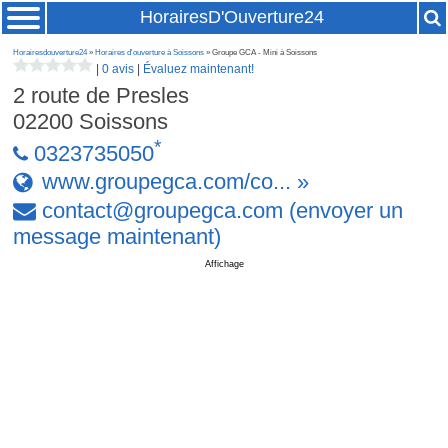
HorairesD'Ouverture24
Horairesdouverture24
»
Horaires d'ouverture à Soissons
» Groupe GCA - Mini à Soissons
|
0 avis
|
Évaluez maintenant!
2 route de Presles
02200
Soissons
*
0323735050
www.groupegca.com/co... »
contact
@
groupegca
.
com
(envoyer un
message maintenant)
Affichage