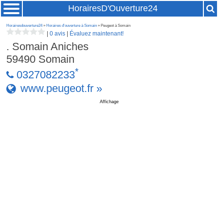
HorairesD'Ouverture24
Horairesdouverture24
»
Horaires d'ouverture à Somain
» Peugeot à Somain
|
0 avis
|
Évaluez maintenant!
. Somain Aniches
59490
Somain
*
0327082233
www.peugeot.fr »
Affichage