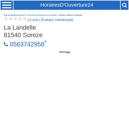
HorairesD'Ouverture24
Horairesdouverture24
»
Horaires d'ouverture à Soreze
» Esteve Valerie à Soreze
|
0 avis
|
Évaluez maintenant!
La Landelle
81540
Soreze
*
0563742958
Affichage