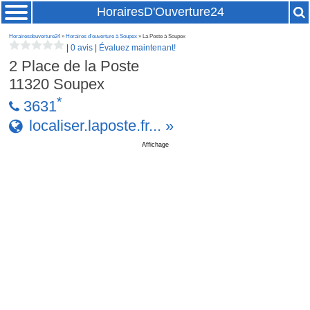
HorairesD'Ouverture24
Horairesdouverture24
»
Horaires d'ouverture à Soupex
» La Poste à Soupex
|
0 avis
|
Évaluez maintenant!
2 Place de la Poste
11320
Soupex
*
3631
localiser.laposte.fr... »
Affichage