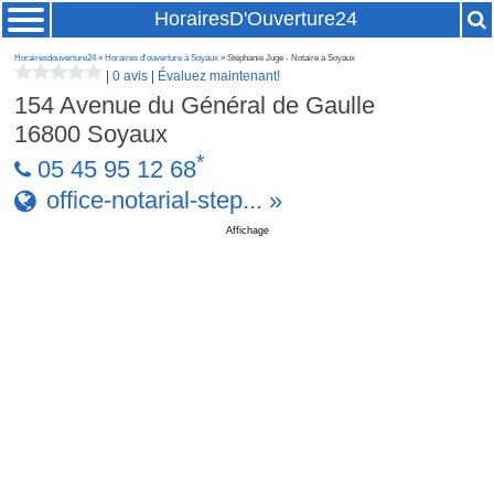
HorairesD'Ouverture24
Horairesdouverture24
»
Horaires d'ouverture à Soyaux
» Stéphanie Juge - Notaire à Soyaux
|
0 avis
|
Évaluez maintenant!
154 Avenue du Général de Gaulle
16800
Soyaux
*
05 45 95 12 68
office-notarial-step... »
Affichage