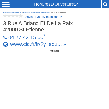
HorairesD'Ouverture24
Horairesdouverture24
»
Horaires d'ouverture à St Etienne
» CIC à St Etienne
|
0 avis
|
Évaluez maintenant!
3 Rue A Briand Et De La Paix
42000
St Etienne
*
04 77 43 15 60
www.cic.fr/fr/?y_sou... »
Affichage