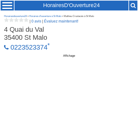
HorairesD'Ouverture24
Horairesdouverture24
»
Horaires d'ouverture à St Malo
» Mathieu Crustacés à St Malo
|
0 avis
|
Évaluez maintenant!
4 Quai du Val
35400
St Malo
*
0223523374
Affichage