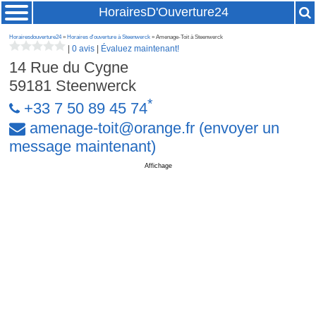
HorairesD'Ouverture24
Horairesdouverture24
»
Horaires d'ouverture à Steenwerck
» Amenage-Toit à Steenwerck
|
0 avis
|
Évaluez maintenant!
14 Rue du Cygne
59181
Steenwerck
*
+33 7 50 89 45 74
amenage-toit
@
orange
.
fr
(envoyer un
message maintenant)
Affichage