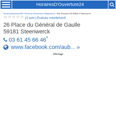
HorairesD'Ouverture24
Horairesdouverture24
»
Horaires d'ouverture à Steenwerck
» Bar-Brasserie Au Bôbek à Steenwerck
|
0 avis
|
Évaluez maintenant!
26 Place du Général de Gaulle
59181
Steenwerck
*
03 61 45 66 46
www.facebook.com/aub... »
Affichage