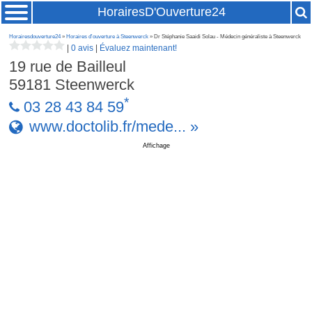
HorairesD'Ouverture24
Horairesdouverture24
»
Horaires d'ouverture à Steenwerck
» Dr Stéphanie Saaidi Solau - Médecin généraliste à Steenwerck
|
0 avis
|
Évaluez maintenant!
19 rue de Bailleul
59181
Steenwerck
*
03 28 43 84 59
www.doctolib.fr/mede... »
Affichage