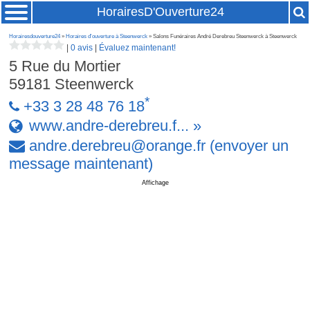
HorairesD'Ouverture24
Horairesdouverture24
»
Horaires d'ouverture à Steenwerck
» Salons Funéraires André Derebreu Steenwerck à Steenwerck
|
0 avis
|
Évaluez maintenant!
5 Rue du Mortier
59181
Steenwerck
*
+33 3 28 48 76 18
www.andre-derebreu.f... »
andre
.
derebreu
@
orange
.
fr
(envoyer un
message maintenant)
Affichage