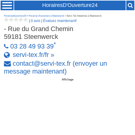
HorairesD'Ouverture24
Horairesdouverture24
»
Horaires d'ouverture à Steenwerck
» Servi-Tex Industries à Steenwerck
|
0 avis
|
Évaluez maintenant!
- Rue du Grand Chemin
59181
Steenwerck
*
03 28 49 93 39
servi-tex.fr/fr »
contact
@
servi-tex
.
fr
(envoyer un
message maintenant)
Affichage