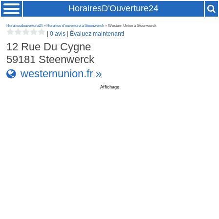
HorairesD'Ouverture24
Horairesdouverture24
»
Horaires d'ouverture à Steenwerck
» Western Union à Steenwerck
|
0 avis
|
Évaluez maintenant!
12 Rue Du Cygne
59181
Steenwerck
westernunion.fr »
Affichage