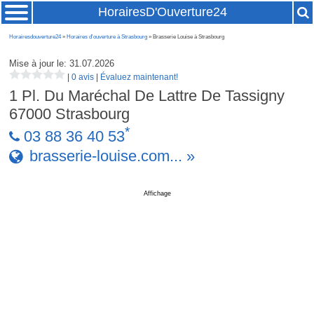
HorairesD'Ouverture24
Horairesdouverture24
»
Horaires d'ouverture à Strasbourg
» Brasserie Louise à Strasbourg
Mise à jour le: 31.07.2026
|
0 avis
|
Évaluez maintenant!
1 Pl. Du Maréchal De Lattre De Tassigny
67000
Strasbourg
*
03 88 36 40 53
brasserie-louise.com... »
Affichage