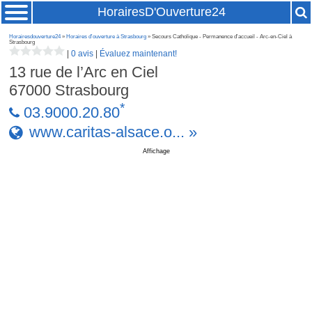
HorairesD'Ouverture24
Horairesdouverture24
»
Horaires d'ouverture à Strasbourg
» Secours Catholique - Permanence d'accueil - Arc-en-Ciel à
Strasbourg
|
0 avis
|
Évaluez maintenant!
13 rue de l’Arc en Ciel
67000
Strasbourg
*
03.9000.20.80
www.caritas-alsace.o... »
Affichage