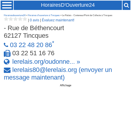
HorairesD'Ouverture24
Horairesdouverture24
»
Horaires d'ouverture à Tincques
» Le Relais - Conteneur/Point de Collecte à Tincques
|
0 avis
|
Évaluez maintenant!
- Rue de Béthencourt
62127
Tincques
*
03 22 48 20 86
03 22 51 16 76
lerelais.org/oudonne... »
lerelais80
@
lerelais
.
org
(envoyer un
message maintenant)
Affichage