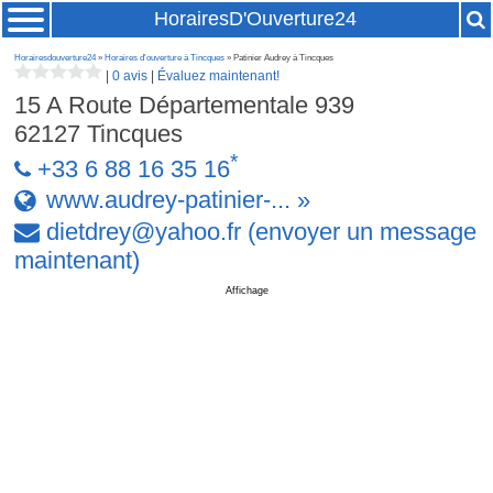
HorairesD'Ouverture24
Horairesdouverture24
»
Horaires d'ouverture à Tincques
» Patinier Audrey à Tincques
|
0 avis
|
Évaluez maintenant!
15 A Route Départementale 939
62127
Tincques
*
+33 6 88 16 35 16
www.audrey-patinier-... »
dietdrey
@
yahoo
.
fr
(envoyer un message
maintenant)
Affichage