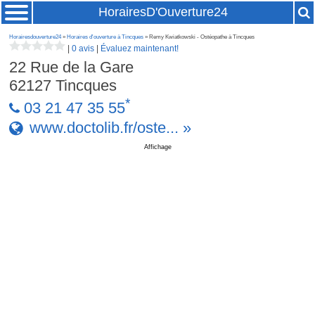
HorairesD'Ouverture24
Horairesdouverture24
»
Horaires d'ouverture à Tincques
» Remy Kwiatkowski - Ostéopathe à Tincques
|
0 avis
|
Évaluez maintenant!
22 Rue de la Gare
62127
Tincques
*
03 21 47 35 55
www.doctolib.fr/oste... »
Affichage