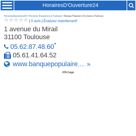
HorairesD'Ouverture24
Horairesdouverture24
»
Horaires d'ouverture à Toulouse
» Banque Populaire Occitane à Toulouse
|
0 avis
|
Évaluez maintenant!
1 avenue du Mirail
31100
Toulouse
*
05.62.87.48.60
05.61.41.64.52
www.banquepopulaire.... »
Affichage