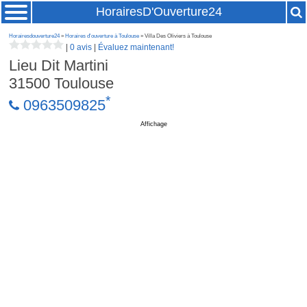
HorairesD'Ouverture24
Horairesdouverture24
»
Horaires d'ouverture à Toulouse
» Villa Des Oliviers à Toulouse
|
0 avis
|
Évaluez maintenant!
Lieu Dit Martini
31500
Toulouse
*
0963509825
Affichage