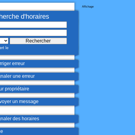
Affichage
erche d'horaires
rt le
riger erreur
naler une erreur
r propriétaire
oyer un message
naler des horaires
de