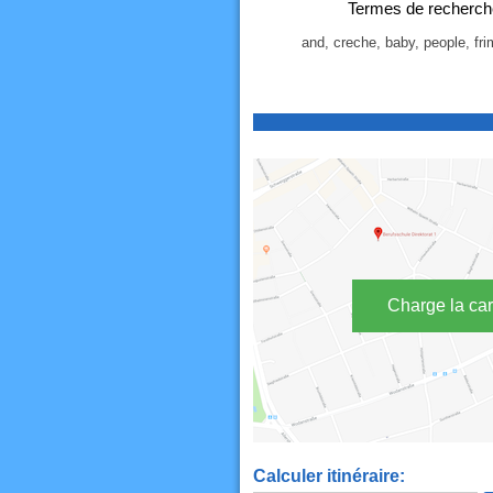
Termes de recherch
and, creche, baby, people, fri
Charge la car
Calculer itinéraire: