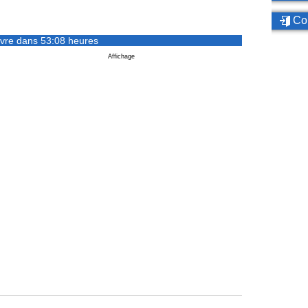
Con
vre dans 53:08 heures
Affichage