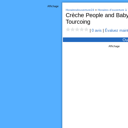
Affichage
Horairesdouverture24
»
Horaires d'ouverture à
Crèche People and Baby
Tourcoing
|
0 avis
|
Évaluez maint
Ou
Affichage