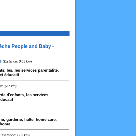
rèche People and Baby -
s
(
Distance: 0,85 km
)
s, les, les services parentalité,
et éducatif
e: 0,87 km
)
de d'enfants, les services
éducatif
me, garderie, halte, home care,
l home
(
Distance: 1,02 km
)