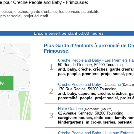
e pour Crèche People and Baby - Frimousse:
mousse, creches, garde d'enfants, les services parentalité,
projet social, projet éducatif
Encore ouvert pendant 53:08 heures
Plus Garde d?enfants à proximité de C
Frimousse:
Crèche People and Baby - Les Premiers Pa
1
50 Rue de Florence, 59200 Tourcoing
and, baby, crèche, crèches, garde d'enfant
pas, people, premiers, projet social, proj
te
Crèche People and Baby - Capucine
(
Distanc
2
170 Rue Racine, 59200 Tourcoing
and, baby, capucine, crèche, crèches, gar
parentalité, people, projet social, projet 
Halte Garderie
(
Distance: 0,95 km
)
3
62 Avenue Kennedy, 59200 Tourcoing
caregivers houses, child care, family ho
kindergartens, micro-nurseries, parenta
Crèche People and Baby - L'Ile aux Enfants