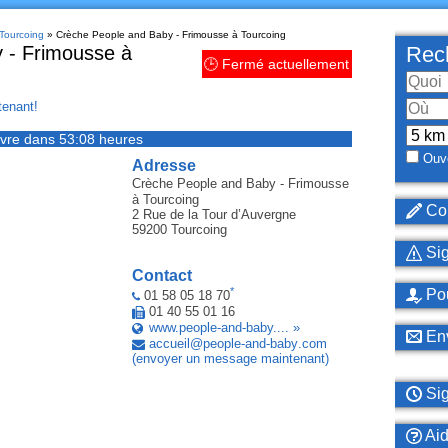
 Tourcoing
» Crèche People and Baby - Frimousse à Tourcoing
 - Frimousse à
Rech
🕒 Fermé actuellement
enant!
vre dans 53:08 heures
Ouve
Adresse
Crèche People and Baby - Frimousse
à Tourcoing
Cor
2 Rue de la Tour d’Auvergne
59200
Tourcoing
Sig
Contact
*
Pou
01 58 05 18 70
01 40 55 01 16
www.people-and-baby.... »
Env
accueil
@
people-and-baby
.
com
(envoyer un message maintenant)
Sig
Ai