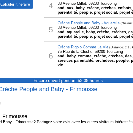
4
38 Avenue Millet, 59200 Tourcoing
and, aux, baby, crèche, crèches, enfants, 
parentalité, people, projet social, projet 
Crèche People and Baby - Aquarelle
(
Distanc
5
38 Avenue Millet, 59200 Tourcoing
and, aquarelle, baby, crèche, crèches, ga
parentalité, people, projet social, projet 
Crèche Rigolo Comme La Vie
(
Distance: 1,15
75 Rue de la Cloche, 59200 Tourcoing
6
and, baby, comme, crèche, crèches, des, g
services parentalité, orchidées, people, pr
vie
Encore ouvert pendant 53:08 heures
 Crèche People and Baby - Frimousse
!
- Frimousse
Baby - Frimousse? Partagez votre avis avec les autres visiteurs intéressés 