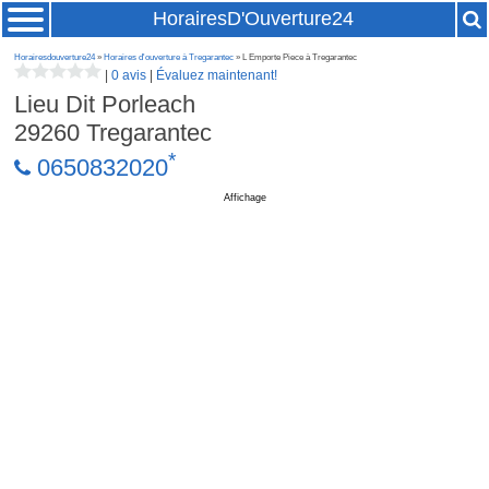
HorairesD'Ouverture24
Horairesdouverture24
»
Horaires d'ouverture à Tregarantec
» L Emporte Piece à Tregarantec
|
0 avis
|
Évaluez maintenant!
Lieu Dit Porleach
29260
Tregarantec
*
0650832020
Affichage