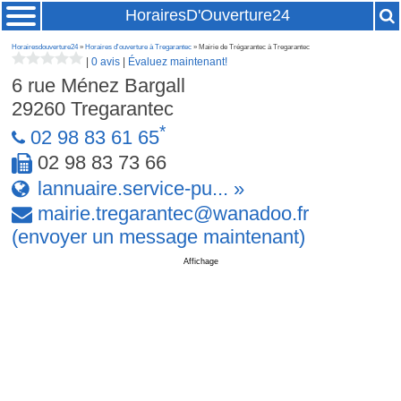
HorairesD'Ouverture24
Horairesdouverture24
»
Horaires d'ouverture à Tregarantec
» Mairie de Trégarantec à Tregarantec
|
0 avis
|
Évaluez maintenant!
6 rue Ménez Bargall
29260
Tregarantec
*
02 98 83 61 65
02 98 83 73 66
lannuaire.service-pu... »
mairie
.
tregarantec
@
wanadoo
.
fr
(envoyer un message maintenant)
Affichage