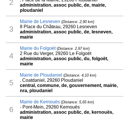
2
administration, assoc public, de, mairie,
ploudaniel
Mairie de Lesneven
(
Distance: 2,90 km
)
8 Place du Château, 29260 Lesneven
3
administration, assoc public, de, lesneven,
mairie
Mairie du Folgoët
(
Distance: 2,97 km
)
2 Rue du Verger, 29260 Le Folgoët
4
administration, assoc public, du, folgoët,
mairie
Mairie de Ploudaniel
(
Distance: 4,10 km
)
. Coatdaniel, 29260 Ploudaniel
5
central, commune, de, gouvernement, mairie,
nra, ploudaniel
Mairie de Kernouës
(
Distance: 5,65 km
)
- Pont-Mein, 29260 Kernouës
6
administration, assoc public, de, kernouës,
mairie