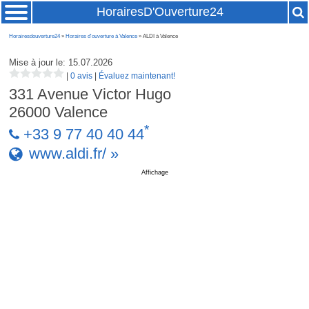
HorairesD'Ouverture24
Horairesdouverture24
»
Horaires d'ouverture à Valence
» ALDI à Valence
Mise à jour le: 15.07.2026
|
0 avis
|
Évaluez maintenant!
331 Avenue Victor Hugo
26000
Valence
*
+33 9 77 40 40 44
www.aldi.fr/ »
Affichage