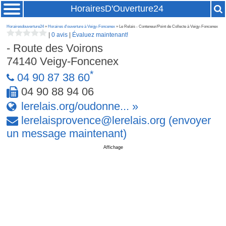
HorairesD'Ouverture24
Horairesdouverture24
»
Horaires d'ouverture à Veigy-Foncenex
» Le Relais - Conteneur/Point de Collecte à Veigy-Foncenex
|
0 avis
|
Évaluez maintenant!
- Route des Voirons
74140
Veigy-Foncenex
*
04 90 87 38 60
04 90 88 94 06
lerelais.org/oudonne... »
lerelaisprovence
@
lerelais
.
org
(envoyer
un message maintenant)
Affichage