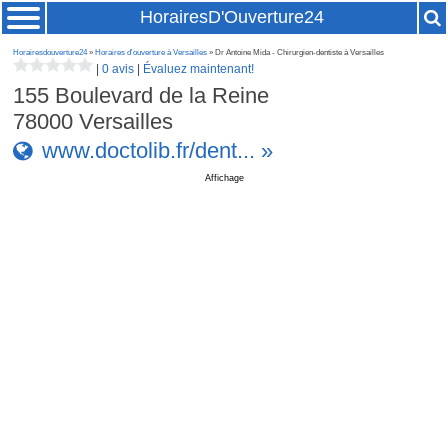
HorairesD'Ouverture24
Horairesdouverture24
»
Horaires d'ouverture à Versailles
» Dr Antoine Mida - Chirurgien-dentiste à Versailles
|
0 avis
|
Évaluez maintenant!
155 Boulevard de la Reine
78000
Versailles
www.doctolib.fr/dent... »
Affichage